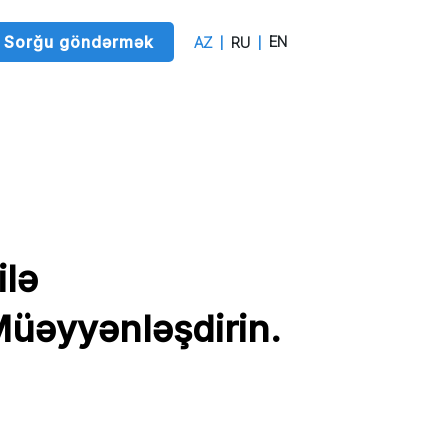
Sorğu göndərmək
EN
AZ
RU
ə 

Müəyyənləşdirin.