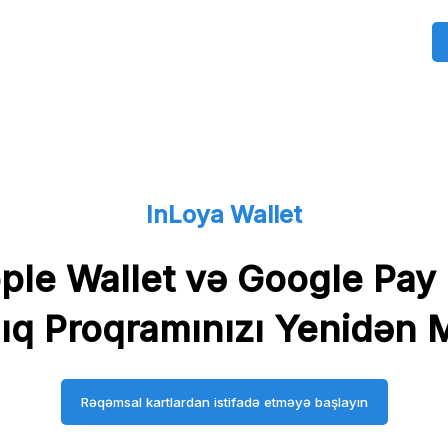
InLoya Wallet
ple Wallet və Google Pay il
lıq Proqramınızı Yenidən 
Rəqəmsal kartlardan istifadə etməyə başlayın