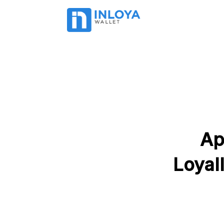
Ap
 Loyal